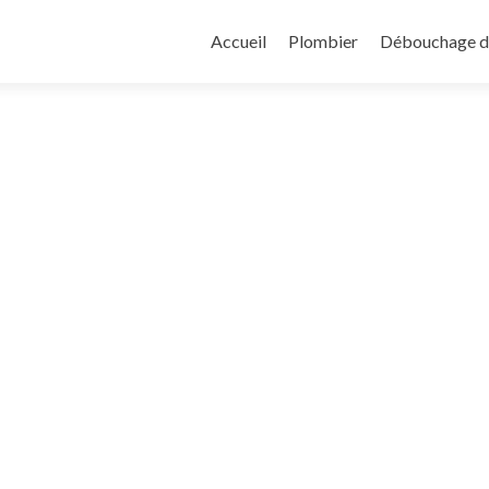
Aller
au
Accueil
Plombier
Débouchage de
contenu
principal