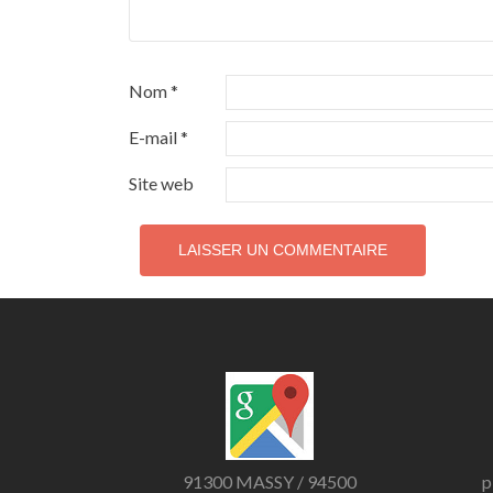
Nom
*
E-mail
*
Site web
91300 MASSY / 94500
p